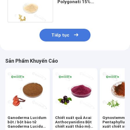
Polygonati 15%
Polysaccharides 5% Saponin /
Nhãn sạch
Tiếp tục
Sản Phẩm Khuyến Cáo
Ganoderma Lucidum
Chiết xuất quả Acai
Gynostemma
bột / bột bào tử
Anthocyanidins Bột
Pentaphyllum 
Ganoderma Lucidum
chiết xuất thảo mộc
xuất chiết xuấ