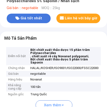
Polysaccharides 5% Saponin / Nhãn sạch
Giá bán：negotiable
MOQ：25kg
Giá tốt nhất
Liên hệ với bây giờ
Mô Tả Sản Phẩm
Bột chiết xuất thảo dược 15 phần trăm
Polysaccharides
Điểm nổi bật
,
,
chiết xuất rễ cây Novanat polygonati
Bột chiết xuất thảo dược 5 phần trăm
Saponin
Chứng nhận
HALAL/KOSHER/ISO9001/ISO22000/FSSC22000
Giá bán
negotiable
Hàng hiệu
Novanat
Khả năng
100 tấn
cung cấp
Nguồn gốc
Trung Quốc
Xem thêm