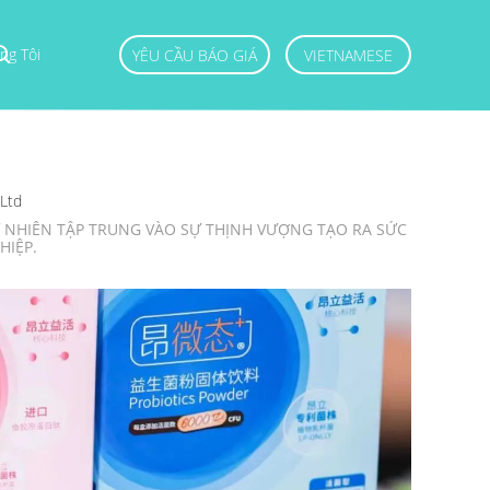
ng Tôi
YÊU CẦU BÁO GIÁ
VIETNAMESE
,Ltd
Ự NHIÊN TẬP TRUNG VÀO SỰ THỊNH VƯỢNG TẠO RA SỨC
HIỆP.