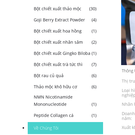
Bột chiết xuất thảo mộc
(30)
Goji Berry Extract Powder
(4)
Bột chiết xuất hoa hồng
(1)
Bột chiết xuất nhân sâm
(2)
Bột chiết xuất Gingko Biloba
(1)
Bột chiết xuất trà tức thì
(7)
Thông t
Bột rau củ quả
(6)
Thị tr
Thảo mộc khô hữu cơ
(6)
Loại h
nghiệp
NMN Nicotinamide
Mononucleotide
(1)
Nhãn 
Doanh
Peptide Collagen cá
(1)
năm:
Xuất k
Về Chúng Tôi