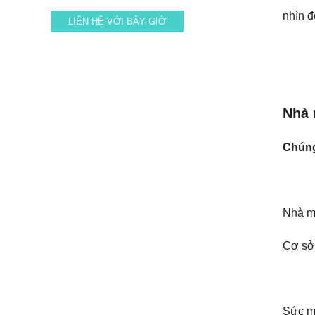
nhìn đ
Nhà 
Chúng
Nhà m
Cơ sở 
Sức m