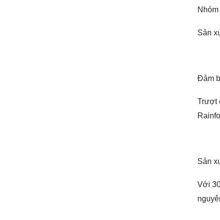
Nhóm 
Sản xu
Đảm b
Trượt
Rainfo
Sản xu
Với 30
nguyên