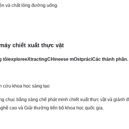
én và chất lỏng đường uống.
máy chiết xuất thực vật
 tôi
e
xplore
e
Xtracting
C
Hineese
m
Ost
p
rác
i
Các thành phần
.
n cứu khoa học sáng tạo
g chục bằng sáng chế phát minh chiết xuất thực vật và giành
ghệ cao và Giải thưởng tiến bộ khoa học quốc gia.