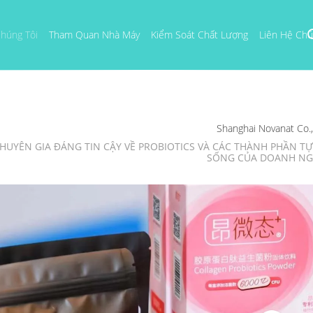
húng Tôi
Tham Quan Nhà Máy
Kiểm Soát Chất Lượng
Liên Hệ Chú
Shanghai Novanat Co.
HUYÊN GIA ĐÁNG TIN CẬY VỀ PROBIOTICS VÀ CÁC THÀNH PHẦN T
SỐNG CỦA DOANH NG