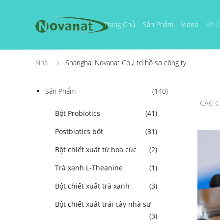
Trang Chủ
Sản Phẩm
Video
Về C
Nhà
Shanghai Novanat Co.,Ltd hồ sơ công ty
Sản Phẩm
(140)
CÁC C
Bột Probiotics
(41)
Postbiotics bột
(31)
Bột chiết xuất từ ​​hoa cúc
(2)
Trà xanh L-Theanine
(1)
Bột chiết xuất trà xanh
(3)
Bột chiết xuất trái cây nhà sư
(3)