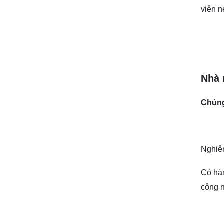
viên n
Nhà 
Chúng
Nghiê
Có hàn
công n