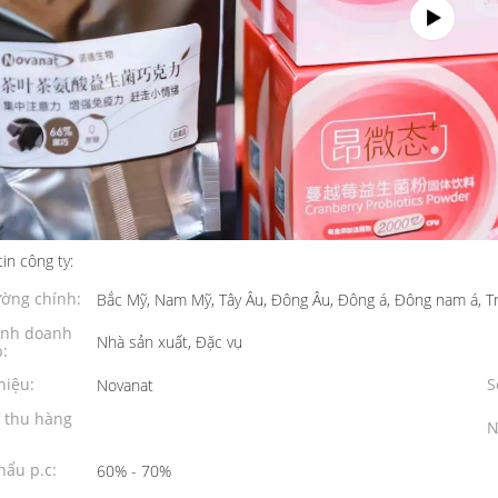
in công ty:
ường chính:
Bắc Mỹ, Nam Mỹ, Tây Âu, Đông Âu, Đông á, Đông nam á, Tr
ình doanh
Nhà sản xuất, Đặc vụ
:
hiệu:
S
Novanat
 thu hàng
N
hẩu p.c:
60% - 70%