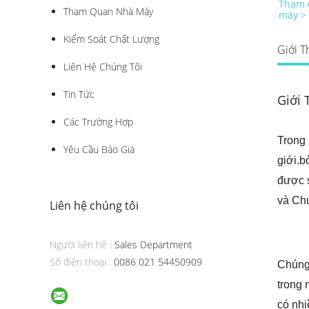
Tham 
Tham Quan Nhà Máy
máy >
Kiểm Soát Chất Lượng
Giới T
Liên Hệ Chúng Tôi
Tin Tức
Giới 
Các Trường Hợp
Trong 
Yêu Cầu Báo Giá
giới.b
được 
và Ch
Liên hệ chúng tôi
Người liên hệ :
Sales Department
Số điện thoại :
0086 021 54450909
Chúng 
trong 
có nhi