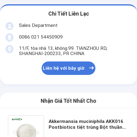
Chi Tiết Liên Lạc
Sales Department
0086 021 54450909
11/F, tòa nhà 13, không.99. TIANZHOU RD,
SHANGHAI-200233, PR CHINA
Liên hệ với bây giờ
Nhận Giá Tốt Nhất Cho
Akkermansia muciniphila AKK016
Postbiotics tiệt trùng Bột thuần
chay/Không gây dị ứng/Không chứa