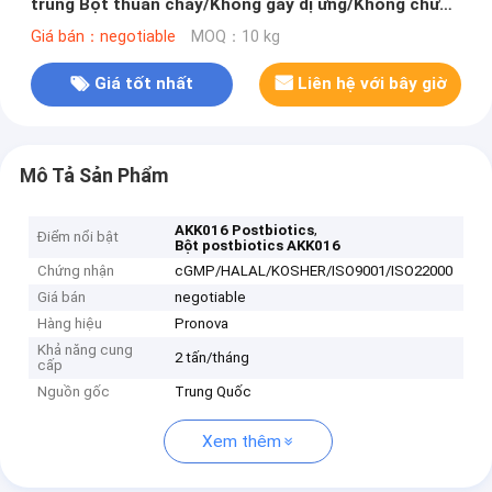
trùng Bột thuần chay/Không gây dị ứng/Không chứa
gluten/Không có sữa
Giá bán：negotiable
MOQ：10 kg
Giá tốt nhất
Liên hệ với bây giờ
Mô Tả Sản Phẩm
,
AKK016 Postbiotics
Điểm nổi bật
Bột postbiotics AKK016
Chứng nhận
cGMP/HALAL/KOSHER/ISO9001/ISO22000
Giá bán
negotiable
Hàng hiệu
Pronova
Khả năng cung
2 tấn/tháng
cấp
Nguồn gốc
Trung Quốc
Xem thêm