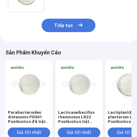
gluten/Không có sữa
Tiếp tục
Sản Phẩm Khuyến Cáo
Parabacteroides
Lacticaseibacillus
Lactiplantibac
distasonis PD001
rhamnosus LR22
plantarum LP-
Postbiotics đã tiệt
Postbiotics tiệt
Postbiotics bộ
trùng Bột thuần
trùng Bột thuần
tinh/không ch
chay/Không gây dị
chay/Không gây dị
chất gây dị
Giá tốt nhất
Giá tốt nhất
Giá tốt n
ứng/Không chứa
ứng/Không chứa
ứng/không ch