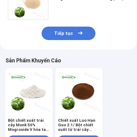
nhiên / nhãn sạch / hòa tan trong
nước
Tiếp tục
Sản Phẩm Khuyến Cáo
Bột chiết xuất trái
Chiết xuất Luo Han
cây Monk 50%
Guo 2:1/ Bột chiết
Mogroside V hòa tan
xuất từ ​​trái cây
trong nước/Chất làm
Monk Mogrosides/