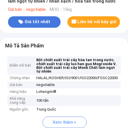
làm ngọt tự nhiên / nhãn sạch / hòa tan trong nước
Giá bán：negotiable
MOQ：15kg
Giá tốt nhất
Liên hệ với bây giờ
Mô Tả Sản Phẩm
,
Bột chiết xuất trái cây hòa tan trong nước
,
chiết xuất trái cây luo han guo Mogroside V
Điểm nổi bật
Bột chiết xuất trái cây Monk Chất làm ngọt
tự nhiên
Chứng nhận
HALAL/KOSHER/ISO9001/ISO22000/FSSC22000
Giá bán
negotiable
Hàng hiệu
Lohengrin®
Khả năng
100 tấn
cung cấp
Nguồn gốc
Trung Quốc
Xem thêm