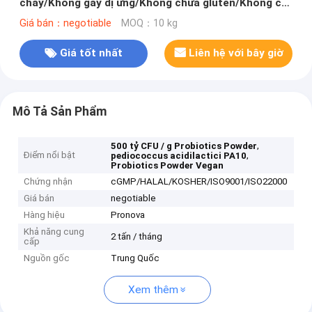
chay/Không gây dị ứng/Không chứa gluten/Không có
sữa
Giá bán：negotiable
MOQ：10 kg
Giá tốt nhất
Liên hệ với bây giờ
Mô Tả Sản Phẩm
,
500 tỷ CFU / g Probiotics Powder
Điểm nổi bật
,
pediococcus acidilactici PA10
Probiotics Powder Vegan
Chứng nhận
cGMP/HALAL/KOSHER/ISO9001/ISO22000
Giá bán
negotiable
Hàng hiệu
Pronova
Khả năng cung
2 tấn / tháng
cấp
Nguồn gốc
Trung Quốc
Xem thêm