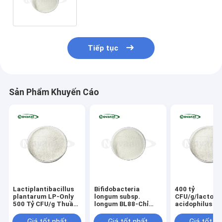
gây dị ứng/Không chứa
gluten/Không có sữa
Tiếp tục
Sản Phẩm Khuyến Cáo
Lactiplantibacillus
Bifidobacteria
400 tỷ
plantarum LP-Only
longum subsp.
CFU/g/lactoba
500 Tỷ CFU/g Thuần
longum BL88-Chỉ
acidophilus
chay/Không gây dị
300 tỷ CFU/g Thuần
ứng/Không chứa
chay/Không gây dị
Giá tốt nhất
Giá tốt nhất
Giá tốt n