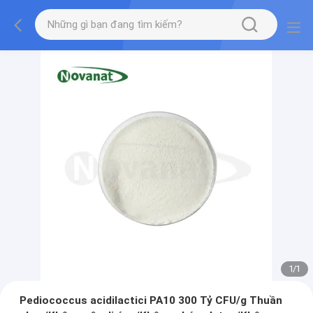
1
/
1
Pediococcus acidilactici PA10 300 Tỷ CFU/g Thuần