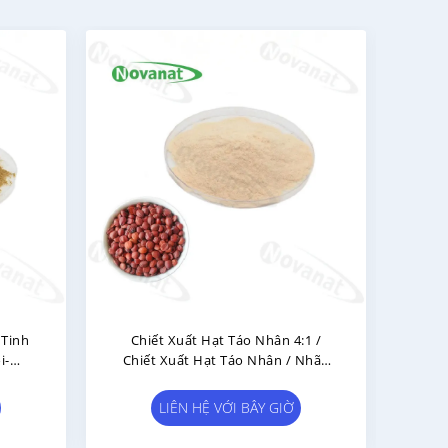
 Gel Bột Khô Đông Lạnh
Chiết Xuất Hạt Cây Nho 8.0%
/1 50/1 Dầu Chiết Xuất
Flavones / Nhãn Sạch / Chiết Xuất
Thảo Dược
Nước
 HỆ VỚI BÂY GIỜ
LIÊN HỆ VỚI BÂY GIỜ