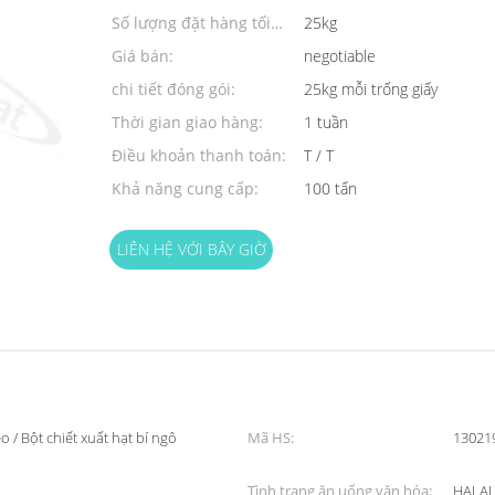
Số lượng đặt hàng tối
25kg
thiểu:
Giá bán:
negotiable
chi tiết đóng gói:
25kg mỗi trống giấy
Thời gian giao hàng:
1 tuần
Điều khoản thanh toán:
T / T
Khả năng cung cấp:
100 tấn
LIÊN HỆ VỚI BÂY GIỜ
o / Bột chiết xuất hạt bí ngô
Mã HS:
13021
Tình trạng ăn uống văn hóa:
HALAL