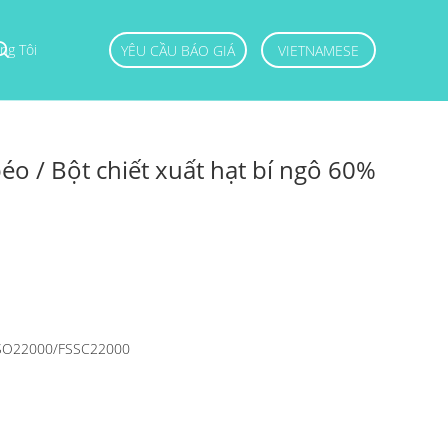
ng Tôi
YÊU CẦU BÁO GIÁ
VIETNAMESE
béo / Bột chiết xuất hạt bí ngô 60%
SO22000/FSSC22000