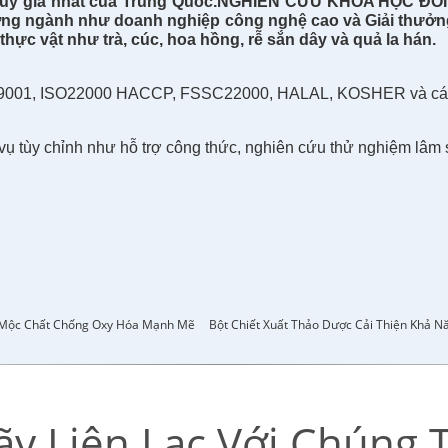
uý giá
nhất
của
Trung Quốc
.
NGHIÊN CỨU KHOA HỌC ĐỔI
hưởng ngành như doanh nghiệp công nghệ cao và Giải thưởn
thực vật như trà, cúc, hoa hồng, rễ sắn dây và quả la hán.
SO9001, ISO22000 HACCP, FSSC22000, HALAL, KOSHER và các 
 tùy chỉnh như hỗ trợ công thức, nghiên cứu thử nghiệm lâm sàng
o Mộc Chất Chống Oxy Hóa Mạnh Mẽ
Bột Chiết Xuất Thảo Dược Cải Thiện Khả N
ãy Liên Lạc Với Chúng T