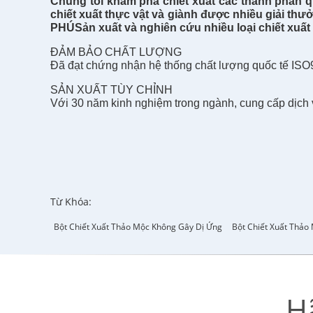
Chúng tôi
khám phá
chiết xuất
các
thành phần
q
chiết xuất thực vật và giành được nhiều giải t
PHÚ
Sản xuất và nghiên cứu nhiều loại chiết xuất 
ĐẢM BẢO CHẤT LƯỢNG
Đã đạt chứng nhận hệ thống chất lượng quốc tế I
SẢN XUẤT TÙY CHỈNH
Với 30 năm kinh nghiệm trong ngành, cung cấp dịch vụ
Từ Khóa:
Bột Chiết Xuất Thảo Mộc Không Gây Dị Ứng
Bột Chiết Xuất Thả
H