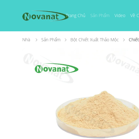
Trang Chủ
Sản Phẩm
Video
Về C
Nhà
Sản Phẩm
Bột Chiết Xuất Thảo Mộc
Chiết