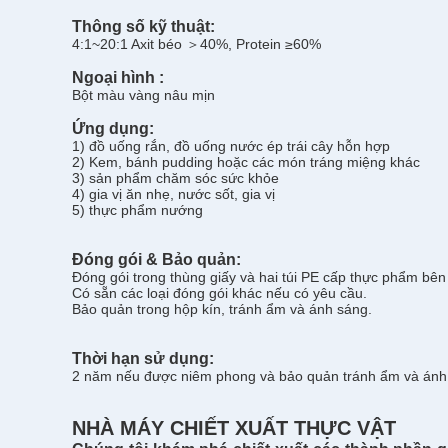
Thông số kỹ thuật:
4:1~20:1 Axit béo ＞40%, Protein ≥60%
Ngoại hình :
Bột màu vàng nâu mịn
Ứng dụng:
1) đồ uống rắn, đồ uống nước ép trái cây hỗn hợp
2) Kem, bánh pudding hoặc các món tráng miệng khác
3) sản phẩm chăm sóc sức khỏe
4) gia vị ăn nhẹ, nước sốt, gia vị
5) thực phẩm nướng
Đóng gói & Bảo quản:
Đóng gói trong thùng giấy và hai túi PE cấp thực phẩm bên 
Có sẵn các loại đóng gói khác nếu có yêu cầu.
Bảo quản trong hộp kín, tránh ẩm và ánh sáng.
Thời hạn sử dụng:
2 năm nếu được niêm phong và bảo quản tránh ẩm và ánh n
NHÀ MÁY CHIẾT XUẤT THỰC VẬT