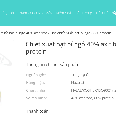
húng Tôi
Tham Quan Nhà Máy
Kiểm Soát Chất Lượng
Liên Hệ Chú
 xuất hạt bí ngô 40% axit béo / Bột chiết xuất hạt bí ngô 60% protein
Chiết xuất hạt bí ngô 40% axit 
protein
Thông tin chi tiết sản phẩm:
Nguồn gốc:
Trung Quốc
Hàng hiệu:
Novanat
Chứng nhận:
HALAL/KOSHER/ISO9001/I
Số mô hình:
40% axit béo, 60% protein
Thanh toán: