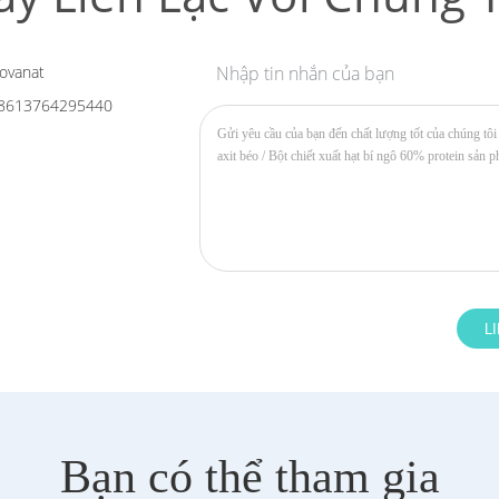
ovanat
Nhập tin nhắn của bạn
8613764295440
Bạn có thể tham gia