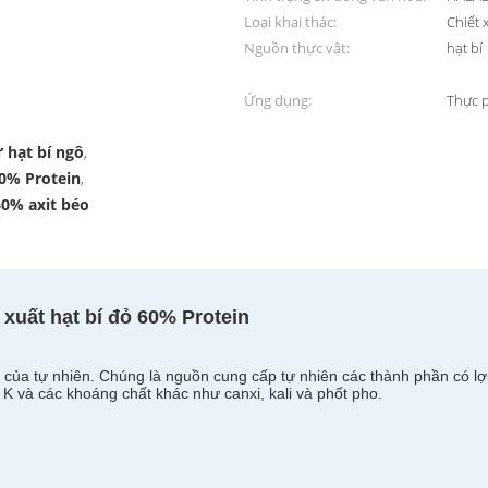
Loại khai thác:
Chiết 
Nguồn thực vật:
hạt bí
Ứng dụng:
Thực 
 hạt bí ngô
,
60% Protein
,
40% axit béo
t xuất hạt bí đỏ 60% Protein
của tự nhiên. Chúng là nguồn cung cấp tự nhiên các thành phần có lợi
, K và các khoáng chất khác như canxi, kali và phốt pho.