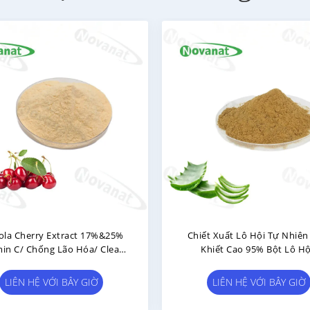
Bột Chiết Xuất Roselle / Chiết
Aloe Vera
Xuất Hoa Dâm Bụt Giàu Vitamin C
200/1 100
/ Hương Vị Nguyên Chất / Nhãn
Sạch
LIÊN HỆ VỚI BÂY GIỜ
LIÊN